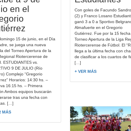
io en el
Con goles de Facundo Sandr
(2) y Franco Losano Estudiant
egorio
ganó 3 a 0 a Sportivo Belgran
tiérrez
Almafuerte en el Gregorio
Gutiérrez. Fue por la 15 fecha
domingo 15 de junio, en el Día
Torneo Apertura de la Liga Re
adre, se juega una nueva
Riotercerense de Fútbol. El “R
da del Torneo Apertura de la
llega a la última fecha con ch
Regional Riotercerense de
de clasificar a los cuartos de fi
l. ESTUDIANTES vs.
[…]
TIVO 9 DE JULIO (Río
+ VER MÁS
ro) Complejo “Gregorio
rrez” Horarios: 14:30 hs. –
va 16:15 hs. – Primera
ión Ambos equipos buscarán
erarse tras una fecha con
tas. […]
R MÁS