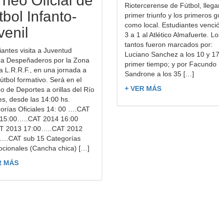
rneo Oficial de
Riotercerense de Fútbol, llega
tbol Infanto-
primer triunfo y los primeros g
como local. Estudiantes venci
venil
3 a 1 al Atlético Almafuerte. Lo
tantos fueron marcados por:
iantes visita a Juventud
Luciano Sanchez a los 10 y 17
za Despeñaderos por la Zona
primer tiempo; y por Facundo
la L.R.R.F., en una jornada a
Sandrone a los 35 […]
útbol formativo. Será en el
+ VER MÁS
 de Deportes a orillas del Río
s, desde las 14:00 hs.
orías Oficiales 14: 00 ….CAT
15:00…..CAT 2014 16:00
T 2013 17:00…..CAT 2012
….CAT sub 15 Categorías
cionales (Cancha chica) […]
R MÁS