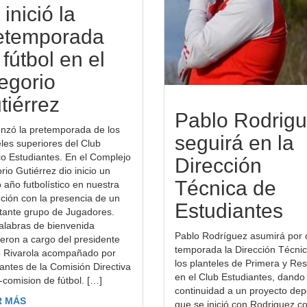
inició la
etemporada
 fútbol en el
egorio
tiérrez
Pablo Rodrig
zó la pretemporada de los
seguirá en la
eles superiores del Club
ico Estudiantes. En el Complejo
Dirección
io Gutiérrez dio inicio un
Técnica de
 año futbolístico en nuestra
ución con la presencia de un
Estudiantes
tante grupo de Jugadores.
alabras de bienvenida
Pablo Rodríguez asumirá por 
ieron a cargo del presidente
temporada la Dirección Técni
o Rivarola acompañado por
los planteles de Primera y Re
rantes de la Comisión Directiva
en el Club Estudiantes, dando
-comision de fútbol. […]
continuidad a un proyecto dep
R MÁS
que se inició con Rodriguez 