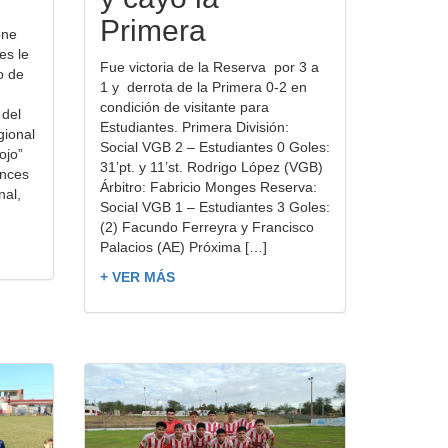
Primera
one
es le
Fue victoria de la Reserva por 3 a
o de
1 y derrota de la Primera 0-2 en
condición de visitante para
 del
Estudiantes. Primera División:
gional
Social VGB 2 – Estudiantes 0 Goles:
ojo”
31’pt. y 11’st. Rodrigo López (VGB)
ances
Árbitro: Fabricio Monges Reserva:
nal,
Social VGB 1 – Estudiantes 3 Goles:
(2) Facundo Ferreyra y Francisco
Palacios (AE) Próxima […]
+ VER MÁS