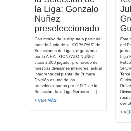
la Liga: Gonzalo
Jul
Nuñez
Gr
preseleccionado
Gu
Con motivo de la disputa a partir del
Este 
mes de Junio de la “COPA PAIS” de
del P
Selecciones de Ligas, organizada
jorna
por la A.F.A., GONZALO NUÑEZ,
Liga 
clase 2.008 jugador promovido de
Fútbo
nuestras divisiones inferiores, actual
SPOR
integrante del plantel de Primera
Terce
División es uno de los
Gutié
preseleccionados por el D.T. de la
Reser
Selección de la Liga Norberto […]
Divis
recup
+ VER MÁS
derro
+ VE