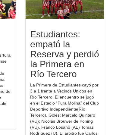
Estudiantes:
empató la
Reserva y perdió
ertura
ense
la Primera en
Río Tercero
 de
ima
La Primera de Estudiantes cayó por
os
3 a 1 frente a Vecinos Unidos en
rio de
Río Tercero. El encuentro se jugó
o
en el Estadio “Pura Molina” del Club
alir
Deportivo Independiente(Río
Tercero). Goles: Marcelo Quintero
(VU); Nicolás Brouwer de Koning
(VU), Franco Losano (AE) Tomás
Rodríguez (U). El árbitro fue Carlos