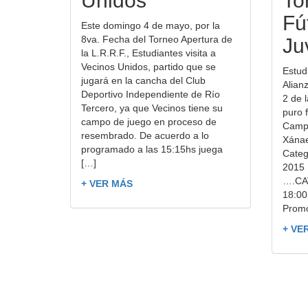
Unidos
To
Fú
Este domingo 4 de mayo, por la
8va. Fecha del Torneo Apertura de
Ju
la L.R.R.F., Estudiantes visita a
Vecinos Unidos, partido que se
Estud
jugará en la cancha del Club
Alian
Deportivo Independiente de Río
2 de 
Tercero, ya que Vecinos tiene su
puro f
campo de juego en proceso de
Campo
resembrado. De acuerdo a lo
Xánae
programado a las 15:15hs juega
Categ
[…]
2015 
….CA
+ VER MÁS
18:00
Promo
+ VE