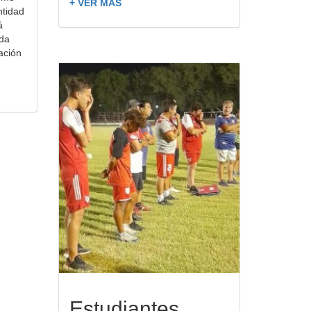
+ VER MÁS
ntidad
á
da
ación
Estudiantes