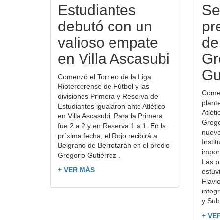
Estudiantes
Se 
debutó con un
pr
valioso empate
de
en Villa Ascasubi
Gr
Gu
Comenzó el Torneo de la Liga
Riotercerense de Fútbol y las
Comen
divisiones Primera y Reserva de
plant
Estudiantes igualaron ante Atlético
Atlét
en Villa Ascasubi. Para la Primera
Gregor
fue 2 a 2 y en Reserva 1 a 1. En la
nuevo
pr´xima fecha, el Rojo recibirá a
Instit
Belgrano de Berrotarán en el predio
impor
Gregorio Gutiérrez .
Las p
+ VER MÁS
estuv
Flavi
integ
y Sub
+ VE